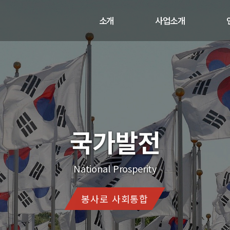
소개
사업소개
인사말
사업과 활동
비전
연혁
오시는 길
국리민복
The Happiness of the Citizens, National Prosperity