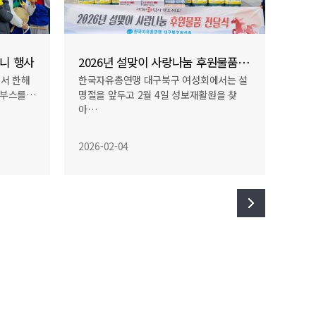
니 행사
2026년 설맞이 사랑나눔 후원물품 전달식
재가
에서 한해
한국자유총연맹 대구북구 여성회에서는 설
202
 부스를…
명절을 앞두고 2월 4일 성보재활원을 찾
관 밑
아…
2026-02-04
2026