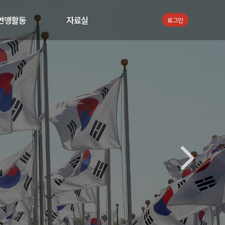
연맹활동
자료실
로그인
공지사항
서식자료
지회뉴스
통합검색
활동 사진
활동 동영상
언론보도