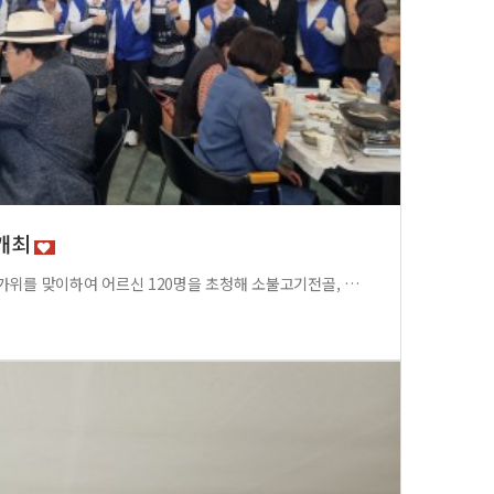
 개최
10월 1일 고성동 위원회에서 한가위를 맞이하여 어르신 120명을 초청해 소불고기전골, 잡채, 떡, 버서튀김등 정성을 다해 준비한 상차림으로 대접하였습니다.