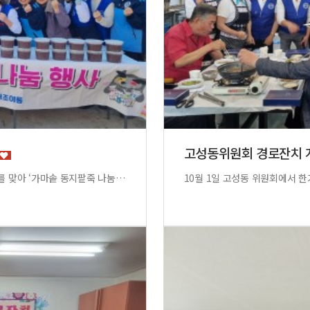
고성동위원회 경로잔치
무태조야동 자유총연맹(위원장 신진대)은 12월 22일 동지를 맞아 ‘가마솥 동지팥죽 나눔행사’를 진행하며 가마솥에 정성껏 쑨 팥죽과 시루떡, 과일등을 준비하여 관내 저소득 50세대에 전달하였습니다.