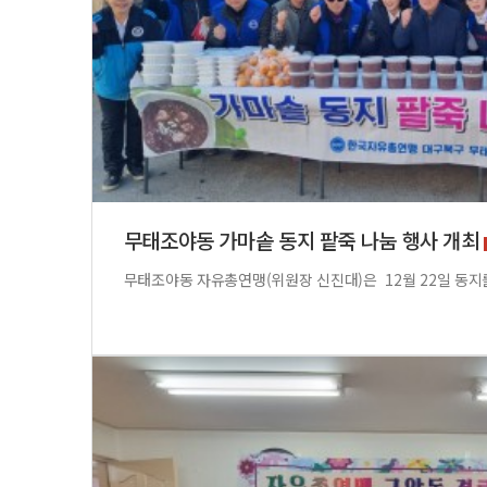
무태조야동 가마솥 동지 팥죽 나눔 행사 개최