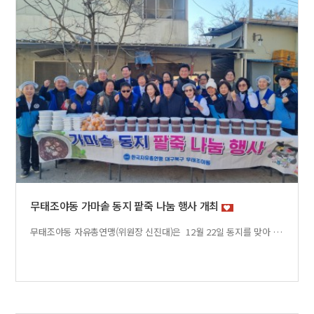
무태조야동 가마솥 동지 팥죽 나눔 행사 개최
무태조야동 자유총연맹(위원장 신진대)은 12월 22일 동지를 맞아 ‘가마솥 동지팥죽 나눔행사’를 진행하며 가마솥에 정성껏 쑨 팥죽과 시루떡, 과일등을 준비하여 관내 저소득 50세대에 전달하였습니다.