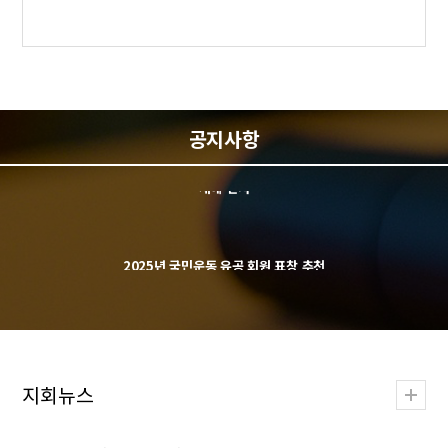
다가오는 광복 81주년을 맞아 광복의 역사적 의미와 나라 사랑 마음을 되새기
고자 관내 시범아파트를 선정하여 전세대에 태극기를 보급하는 '광복절…
76주년 6.25전쟁 '평화야 놀자" 체험전 신청
6.25전쟁 76주년을 맞아 관내 7세(만5세) 어린이들을 대상으로 6.25전쟁 사진전
과 전쟁 당시 음식인 보리주먹밥 만들기 및 병영 체험을 통해 대한민국의 더욱
멋진 어…
새해 인사
공지사항
2025년 국민운동 유공 회원 표창 추천
2025년 국민운동 및 우수회원에 대한 유공자 표창을 다음과 같이 실시하오니 적
극 추천해 주시기 바랍니다. &nb…
제30회 통일.호국도서 독후감 공모전 수상자 발표 및 심사평
광복81주년 나라사랑 전세대 태극기 달기 운동_ 북구 시범아파트 신청 접수
지회뉴스
다가오는 광복 81주년을 맞아 광복의 역사적 의미와 나라 사랑 마음을 되새기
고자 관내 시범아파트를 선정하여 전세대에 태극기를 보급하는 '광복절…