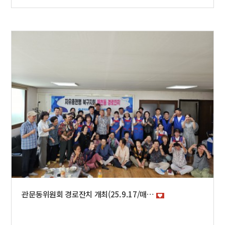
관문동위원회 경로잔치 개최(25.9.17/매…
광복81주년 나라사랑 전세대 태극기 달기 운동_ 북구 시범아파트 신청 접수