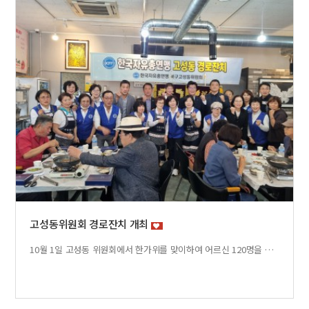
고성동위원회 경로잔치 개최
10월 1일 고성동 위원회에서 한가위를 맞이하여 어르신 120명을 초청해 소불고기전골, 잡채, 떡, 버서튀김등 정성을 다해 준비한 상차림으로 대접하였습니다.