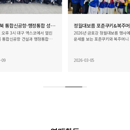
보름 포춘쿠키&복주머니 행사
년 금호강 정월대보름 행사에서 한해
한국자유총연맹 대구북구 여성회
보는 포춘쿠키와 복주머니 부스를…
명절을 앞두고 2월 4일 성보재활
아…
-05
2026-02-04