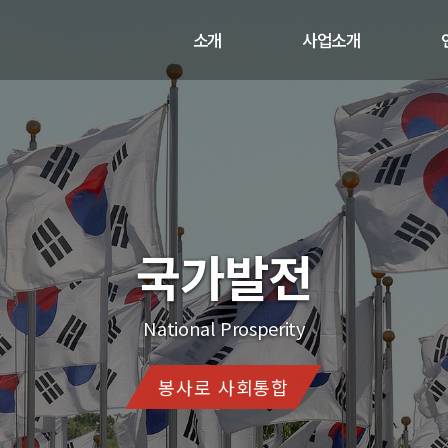
소개
사업소개
인사말
사업과 활동
비전
연혁
오시는 길
국리민복
The Happiness of the Citizens, National Prosperity