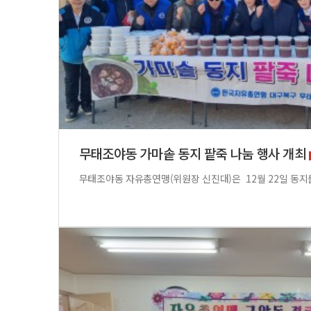
무태조야동 가마솥 동지 팥죽 나눔 행사 개최