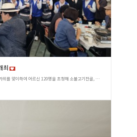
 개최
10월 1일 고성동 위원회에서 한가위를 맞이하여 어르신 120명을 초청해 소불고기전골, 잡채, 떡, 버서튀김등 정성을 다해 준비한 상차림으로 대접하였습니다.