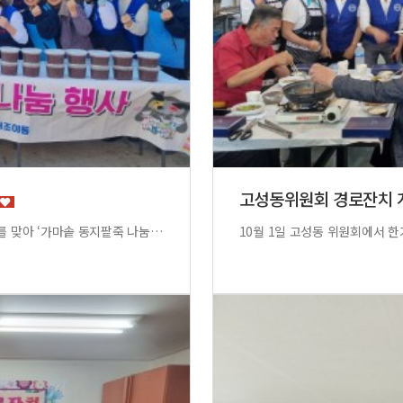
고성동위원회 경로잔치
무태조야동 자유총연맹(위원장 신진대)은 12월 22일 동지를 맞아 ‘가마솥 동지팥죽 나눔행사’를 진행하며 가마솥에 정성껏 쑨 팥죽과 시루떡, 과일등을 준비하여 관내 저소득 50세대에 전달하였습니다.