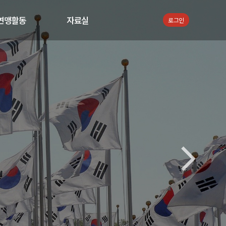
연맹활동
자료실
로그인
공지사항
서식자료
지회뉴스
통합검색
활동 사진
활동 동영상
언론보도