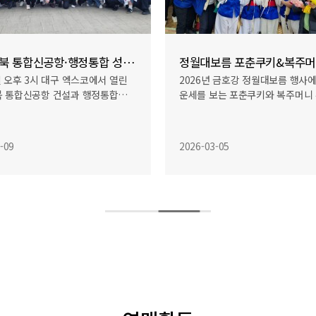
보름 포춘쿠키&복주머니 행사
년 금호강 정월대보름 행사에서 한해
한국자유총연맹 대구북구 여성회
보는 포춘쿠키와 복주머니 부스를…
명절을 앞두고 2월 4일 성보재활
아…
3-05
2026-02-04