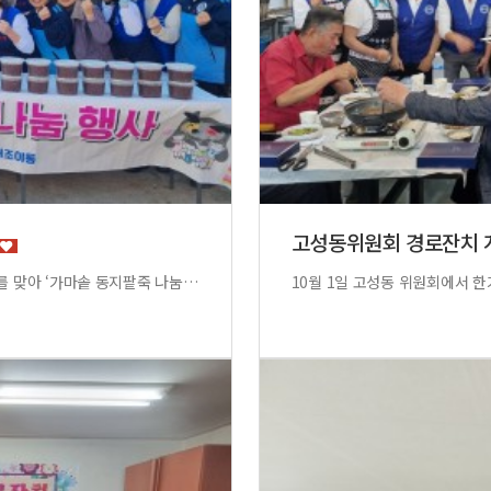
고성동위원회 경로잔치
무태조야동 자유총연맹(위원장 신진대)은 12월 22일 동지를 맞아 ‘가마솥 동지팥죽 나눔행사’를 진행하며 가마솥에 정성껏 쑨 팥죽과 시루떡, 과일등을 준비하여 관내 저소득 50세대에 전달하였습니다.