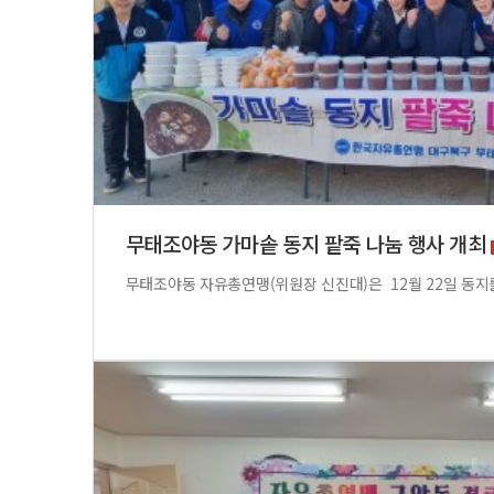
무태조야동 가마솥 동지 팥죽 나눔 행사 개최