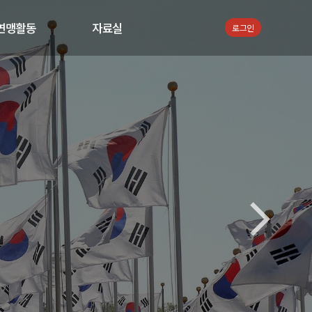
연맹활동
자료실
로그인
공지사항
서식자료
지회뉴스
통합검색
활동 사진
활동 동영상
언론보도