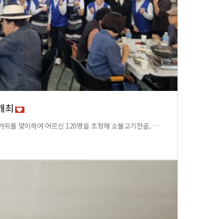
 개최
10월 1일 고성동 위원회에서 한가위를 맞이하여 어르신 120명을 초청해 소불고기전골, 잡채, 떡, 버서튀김등 정성을 다해 준비한 상차림으로 대접하였습니다.