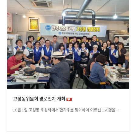
고성동위원회 경로잔치 개최
10월 1일 고성동 위원회에서 한가위를 맞이하여 어르신 120명을 초청해 소불고기전골, 잡채, 떡, 버서튀김등 정성을 다해 준비한 상차림으로 대접하였습니다.