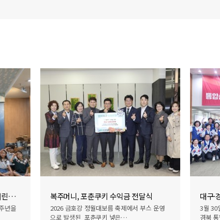
참전영웅과 함께하는 6.25전쟁 어린이 교육
복주머니, 포춘쿠키 수익금 전달식
6주년을
2026 금호강 정월대보름 축제에서 부스 운영
3월 3
으로 발생된 포춘쿠키 넣은…
경북 