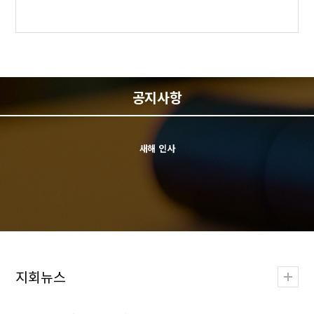
다가오는 광복 81주년을 맞아 광복의 역사적 의미와 나라 사랑 마음을 되새기
고자 관내 시범아파트를 선정하여 전세대에 태극기를 보급하는 '광복절…
76주년 6.25전쟁 '평화야 놀자" 체험전 신청
6.25전쟁 76주년을 맞아 관내 7세(만5세) 어린이들을 대상으로 6.25전쟁 사진전
과 전쟁 당시 음식인 보리주먹밥 만들기 및 병영 체험을 통해 대한민국의 더욱
공지사항
멋진 어…
새해 인사
2025년 국민운동 유공 회원 표창 추천
2025년 국민운동 및 우수회원에 대한 유공자 표창을 다음과 같이 실시하오니 적
극 추천해 주시기 바랍니다. &nb…
제30회 통일.호국도서 독후감 공모전 수상자 발표 및 심사평
광복81주년 나라사랑 전세대 태극기 달기 운동_ 북구 시범아파트 신청 접수
지회뉴스
다가오는 광복 81주년을 맞아 광복의 역사적 의미와 나라 사랑 마음을 되새기
고자 관내 시범아파트를 선정하여 전세대에 태극기를 보급하는 '광복절…