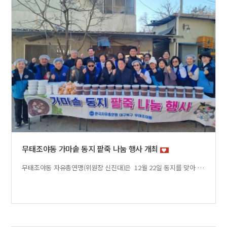
무태조야동 가마솥 동지 팥죽 나눔 행사 개최
무태조야동 자유총연맹(위원장 신진대)은 12월 22일 동지를 맞아 ‘가마솥 동지팥죽 나눔행사’를 진행하며 가마솥에 정성껏 쑨 팥죽과 시루떡, 과일등을 준비하여 관내 저소득 50세대에 전달하였습니다.