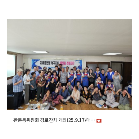
관문동위원회 경로잔치 개최(25.9.17/매…
광복81주년 나라사랑 전세대 태극기 달기 운동_ 북구 시범아파트 신청 접수