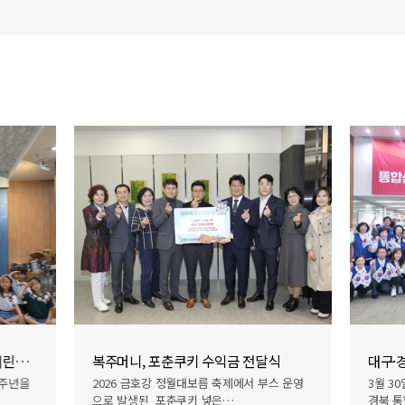
참전영웅과 함께하는 6.25전쟁 어린이 교육
복주머니, 포춘쿠키 수익금 전달식
6주년을
2026 금호강 정월대보름 축제에서 부스 운영
3월 3
으로 발생된 포춘쿠키 넣은…
경북 