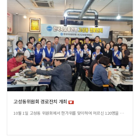
고성동위원회 경로잔치 개최
10월 1일 고성동 위원회에서 한가위를 맞이하여 어르신 120명을 초청해 소불고기전골, 잡채, 떡, 버서튀김등 정성을 다해 준비한 상차림으로 대접하였습니다.