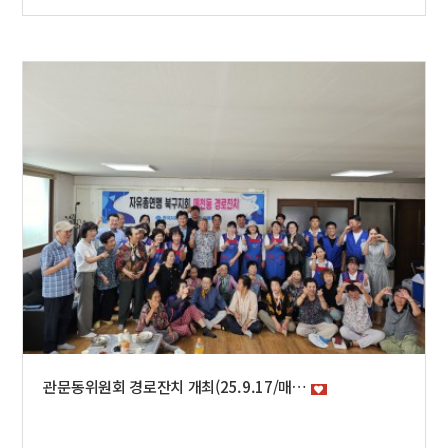
관문동위원회 경로잔치 개최(25.9.17/매…
광복81주년 나라사랑 전세대 태극기 달기 운동_ 북구 시범아파트 신청 접수