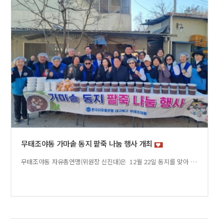
무태조야동 가마솥 동지 팥죽 나눔 행사 개최
무태조야동 자유총연맹(위원장 신진대)은 12월 22일 동지를 맞아 ‘가마솥 동지팥죽 나눔행사’를 진행하며 가마솥에 정성껏 쑨 팥죽과 시루떡, 과일등을 준비하여 관내 저소득 50세대에 전달하였습니다.