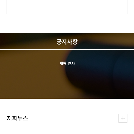
다가오는 광복 81주년을 맞아 광복의 역사적 의미와 나라 사랑 마음을 되새기
고자 관내 시범아파트를 선정하여 전세대에 태극기를 보급하는 '광복절…
76주년 6.25전쟁 '평화야 놀자" 체험전 신청
6.25전쟁 76주년을 맞아 관내 7세(만5세) 어린이들을 대상으로 6.25전쟁 사진전
과 전쟁 당시 음식인 보리주먹밥 만들기 및 병영 체험을 통해 대한민국의 더욱
멋진 어…
공지사항
새해 인사
2025년 국민운동 유공 회원 표창 추천
2025년 국민운동 및 우수회원에 대한 유공자 표창을 다음과 같이 실시하오니 적
극 추천해 주시기 바랍니다. &nb…
제30회 통일.호국도서 독후감 공모전 수상자 발표 및 심사평
광복81주년 나라사랑 전세대 태극기 달기 운동_ 북구 시범아파트 신청 접수
지회뉴스
다가오는 광복 81주년을 맞아 광복의 역사적 의미와 나라 사랑 마음을 되새기
고자 관내 시범아파트를 선정하여 전세대에 태극기를 보급하는 '광복절…