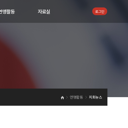
연맹활동
자료실
로그인
공지사항
서식자료
지회뉴스
통합검색
활동 사진
활동 동영상
언론보도
연맹활동
지회뉴스