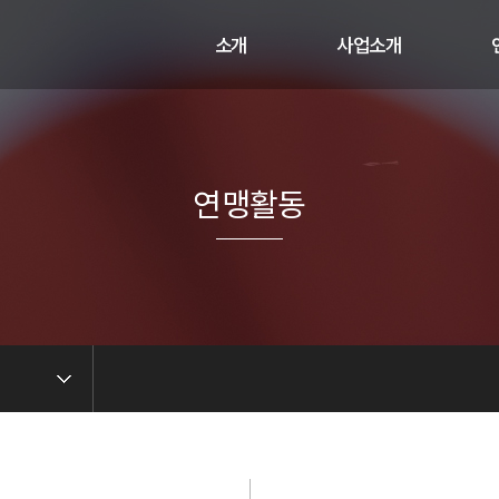
소개
사업소개
인사말
사업과 활동
비전
연혁
연맹활동
오시는 길