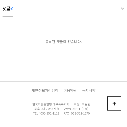
댓글
0
등록된 댓글이 없습니다.
개인정보처리방침
이용약관
공지사항
한국자유총연맹 대구북구지회
회장 : 최용원
주소 : 대구광역시 북구 구암로 388-17(1층)
TEL : 053-352-1113
FAX : 053-352-1170
개인정보책임관리자 : 이채은
이메일 : kfld305@hanmail.net
Copyright 2021 한국자유총연맹 대구북구지회 All Rights Reserved.