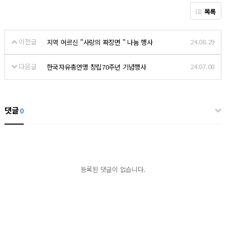
목록
이전글
24.08.29
지역 어르신 "사랑의 짜장면 " 나눔 행사
다음글
24.07.08
한국자유총연맹 창립70주년 기념행사
댓글
0
등록된 댓글이 없습니다.